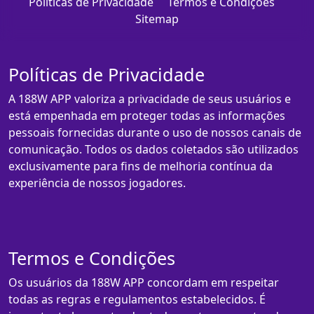
Políticas de Privacidade
Termos e Condições
Sitemap
Políticas de Privacidade
A 188W APP valoriza a privacidade de seus usuários e
está empenhada em proteger todas as informações
pessoais fornecidas durante o uso de nossos canais de
comunicação. Todos os dados coletados são utilizados
exclusivamente para fins de melhoria contínua da
experiência de nossos jogadores.
Termos e Condições
Os usuários da 188W APP concordam em respeitar
todas as regras e regulamentos estabelecidos. É