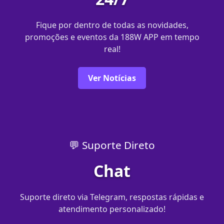
Fique por dentro de todas as novidades,
promoções e eventos da 188W APP em tempo
real!
Ver Notícias
💬 Suporte Direto
Chat
Suporte direto via Telegram, respostas rápidas e
atendimento personalizado!