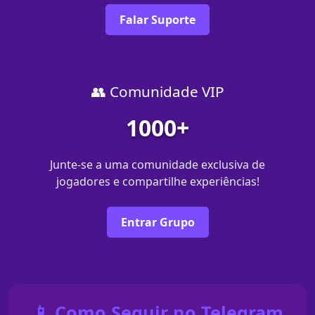
Falar Suporte
👥 Comunidade VIP
1000+
Junte-se a uma comunidade exclusiva de
jogadores e compartilhe experiências!
Entrar Grupo
📱 Como Seguir no Telegram