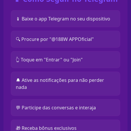
📱 Baixe o app Telegram no seu dispositivo
🔍 Procure por "@188W APPOficial"
👆 Toque em "Entrar" ou "Join"
🔔 Ative as notificações para não perder
nada
💬 Participe das conversas e interaja
🎁 Receba bônus exclusivos