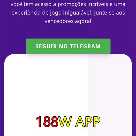
você tem acesso a promoções incríveis e uma
experiência de jogo inigualável. Junte-se aos
vencedores agora!
SEGUIR NO TELEGRAM