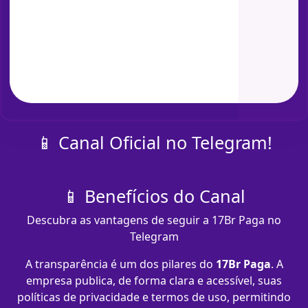
📱 Canal Oficial no Telegram!
📱 Benefícios do Canal
Descubra as vantagens de seguir a 17Br Paga no
Telegram
A transparência é um dos pilares do
17Br Paga
. A
empresa publica, de forma clara e acessível, suas
políticas de privacidade e termos de uso, permitindo