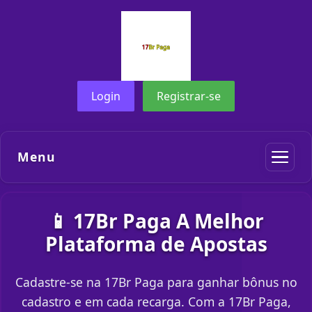
Login
Registrar-se
Menu
📱 17Br Paga A Melhor
Plataforma de Apostas
Cadastre-se na 17Br Paga para ganhar bônus no
cadastro e em cada recarga. Com a 17Br Paga,