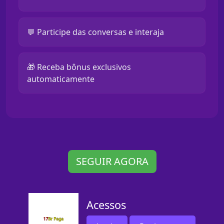
💬 Participe das conversas e interaja
🎁 Receba bônus exclusivos
automaticamente
SEGUIR AGORA
Acessos