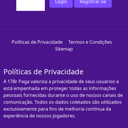
Login
Registrar-se
Políticas de Privacidade
Termos e Condições
Sitemap
Políticas de Privacidade
A 17Br Paga valoriza a privacidade de seus usuários e
está empenhada em proteger todas as informações
pessoais fornecidas durante o uso de nossos canais de
comunicação. Todos os dados coletados são utilizados
exclusivamente para fins de melhoria contínua da
experiência de nossos jogadores.