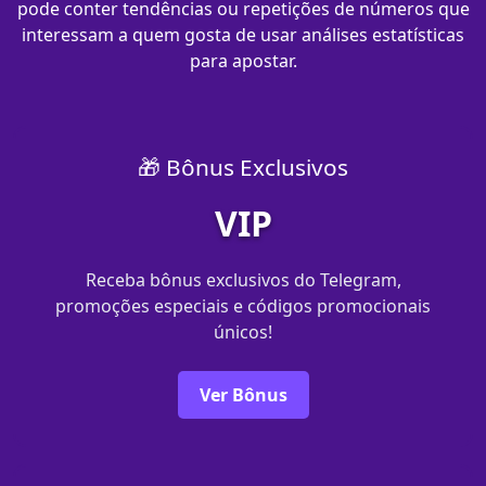
pode conter tendências ou repetições de números que
interessam a quem gosta de usar análises estatísticas
para apostar.
🎁 Bônus Exclusivos
VIP
Receba bônus exclusivos do Telegram,
promoções especiais e códigos promocionais
únicos!
Ver Bônus