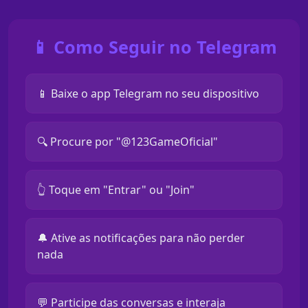
📱 Como Seguir no Telegram
📱 Baixe o app Telegram no seu dispositivo
🔍 Procure por "@123GameOficial"
👆 Toque em "Entrar" ou "Join"
🔔 Ative as notificações para não perder
nada
💬 Participe das conversas e interaja