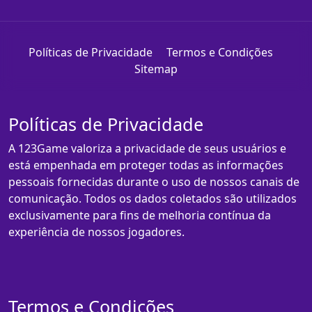
Políticas de Privacidade
Termos e Condições
Sitemap
Políticas de Privacidade
A 123Game valoriza a privacidade de seus usuários e
está empenhada em proteger todas as informações
pessoais fornecidas durante o uso de nossos canais de
comunicação. Todos os dados coletados são utilizados
exclusivamente para fins de melhoria contínua da
experiência de nossos jogadores.
Termos e Condições