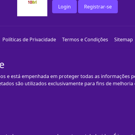
Login
Registrar-se
Políticas de Privacidade
Termos e Condições
Sitemap
de
ários e está empenhada em proteger todas as informações p
tados são utilizados exclusivamente para fins de melhoria