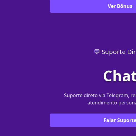
Ver Bônus
💬 Suporte Di
Cha
Suporte direto via Telegram, r
atendimento persona
Falar Suport