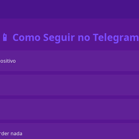
📱 Como Seguir no Telegram
ositivo
erder nada