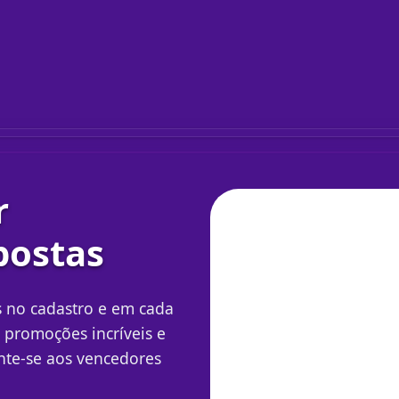
r
postas
s no cadastro e em cada
 promoções incríveis e
unte-se aos vencedores