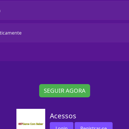
a
aticamente
SEGUIR AGORA
Acessos
Login
Registrar-se