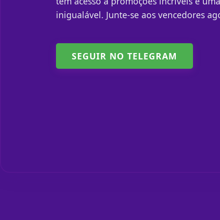
tem acesso a promoções incríveis e uma
inigualável. Junte-se aos vencedores ag
SEGUIR NO TELEGRAM