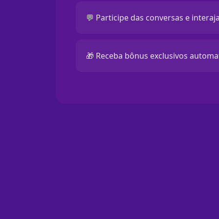
💬 Participe das conversas e interaj
🎁 Receba bônus exclusivos autom