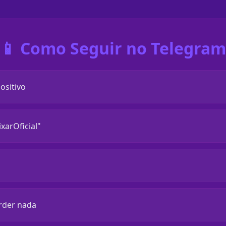
📱 Como Seguir no Telegram
ositivo
arOficial"
erder nada