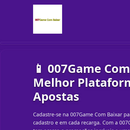
📱 007Game Com 
Melhor Platafor
Apostas
Cadastre-se na 007Game Com Baixar pa
cadastro e em cada recarga. Com a 007