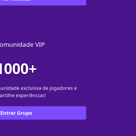
Comunidade VIP
1000+
unidade exclusiva de jogadores e
rtilhe experiências!
Entrar Grupo