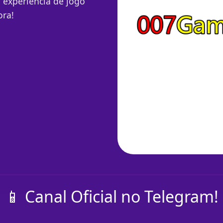
 experiência de jogo
ora!
📱 Canal Oficial no Telegram!