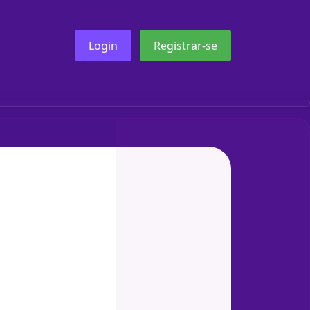
Login
Registrar-se