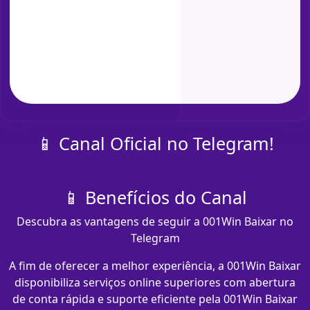
📱 Canal Oficial no Telegram!
📱 Benefícios do Canal
Descubra as vantagens de seguir a 001Win Baixar no
Telegram
A fim de oferecer a melhor experiência, a 001Win Baixar
disponibiliza serviços online superiores com abertura
de conta rápida e suporte eficiente pela 001Win Baixar