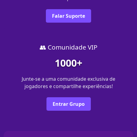
Falar Suporte
👥 Comunidade VIP
1000+
Junte-se a uma comunidade exclusiva de
jogadores e compartilhe experiências!
Entrar Grupo