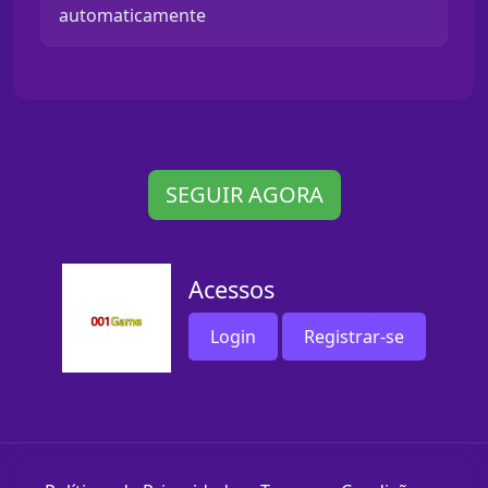
automaticamente
SEGUIR AGORA
Acessos
Login
Registrar-se