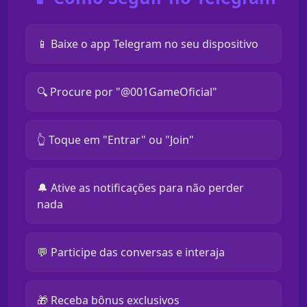
📱 Baixe o app Telegram no seu dispositivo
🔍 Procure por "@001GameOficial"
👆 Toque em "Entrar" ou "Join"
🔔 Ative as notificações para não perder
nada
💬 Participe das conversas e interaja
🎁 Receba bônus exclusivos