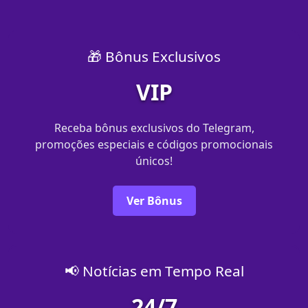
🎁 Bônus Exclusivos
VIP
Receba bônus exclusivos do Telegram,
promoções especiais e códigos promocionais
únicos!
Ver Bônus
📢 Notícias em Tempo Real
24/7